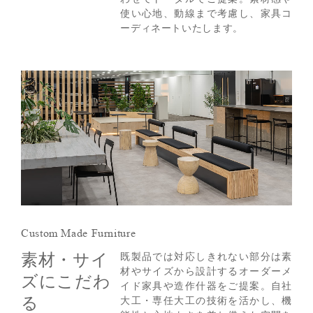
使い心地、動線まで考慮し、家具コ
ーディネートいたします。
Custom Made Furniture
素材・サイ
既製品では対応しきれない部分は素
材やサイズから設計するオーダーメ
ズにこだわ
イド家具や造作什器をご提案。自社
る
大工・専任大工の技術を活かし、機