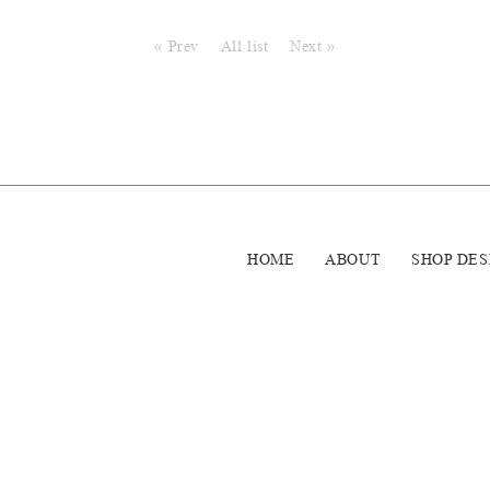
« Prev
All list
Next »
HOME
ABOUT
SHOP DES