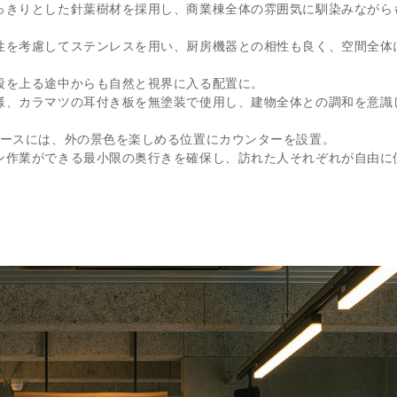
っきりとした針葉樹材を採用し、商業棟全体の雰囲気に馴染みながら
性を考慮してステンレスを用い、厨房機器との相性も良く、空間全体
段を上る途中からも自然と視界に入る配置に。
様、カラマツの耳付き板を無塗装で使用し、建物全体との調和を意識
ペースには、外の景色を楽しめる位置にカウンターを設置。
ン作業ができる最小限の奥行きを確保し、訪れた人それぞれが自由に