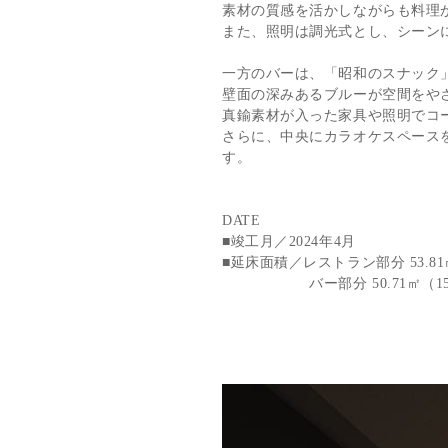
素材の質感を活かしながらも料理
また、照明は調光式とし、シーン
一方のバーは、「昭和のスナック
壁面の深みあるブルーが空間をや
真鍮素材が入った家具や照明でコ
さらに、中央にカラオケスペース
す。
DATE
■竣工月／2024年4月
■延床面積／レストラン部分 53.81㎡
バー部分 50.71㎡（15.