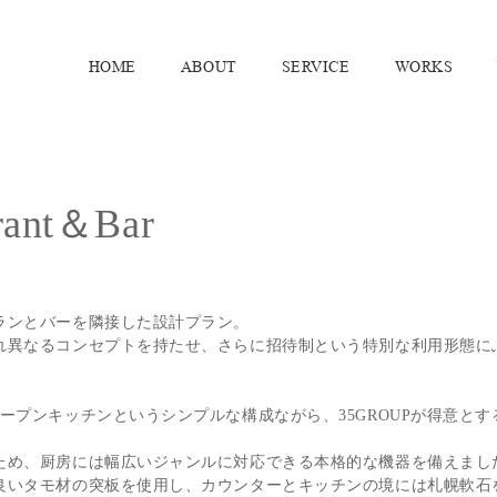
HOME
ABOUT
SERVICE
WORKS
urant＆Bar
ランとバーを隣接した設計プラン。
れ異なるコンセプトを持たせ、さらに招待制という特別な利用形態に
ープンキッチンというシンプルな構成ながら、35GROUPが得意と
ため、厨房には幅広いジャンルに対応できる本格的な機器を備えまし
良いタモ材の突板を使用し、カウンターとキッチンの境には札幌軟石