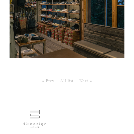
« Prev
All list
Next »