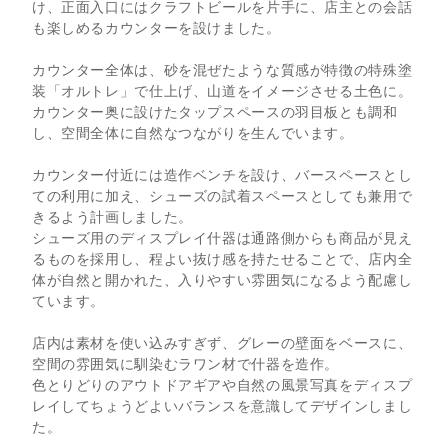
け、正面入口にはクラフトビールを片手に、店主との会話
も楽しめるカウンターを設けました。
カウンター全体は、砂を混ぜたような質感が特徴の特殊塗
装「オルトレ」で仕上げ、山道をイメージさせる土色に。
カウンター奥に設けたタップスペースの羽目板とも調和
し、空間全体に自然なつながりを生んでいます。
カウンター付近には造作ベンチを設け、バースペースとし
ての利用に加え、シューズの試着スペースとしても兼用で
きるよう計画しました。
シューズ用のディスプレイ什器は通路側からも商品が見え
るものを採用し、程よい抜け感を持たせることで、店内全
体が自然と開かれた、入りやすい雰囲気になるよう配慮し
ています。
店内は素材を使い込みすぎず、グレーの壁面をベースに、
空間の雰囲気に馴染むラワン材で什器を造作。
色とりどりのアウトドアギアや自然の風景写真をディスプ
レイしてちょうどよいバランスを意識してデザインしまし
た。