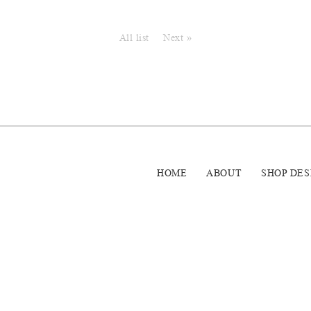
All list
Next »
HOME
ABOUT
SHOP DES