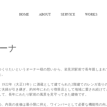
HOME
ABOUT
SERVICE
WORKS
ーナ
つくりたいというオーナー様の想いから、岩見沢駅前で長年親しまれ
た。
1922年（大正11年）に酒蔵として建てられた2階建てのレンガ造り
ご夫婦が引き継ぎ、約80年にわたり喫茶店として地域に愛され続けて
して、長年にわたり駅前の風景を見守ってきた建物です。
め、内装の改修は最小限に抑え、ワインバーとして必要な機能性の向