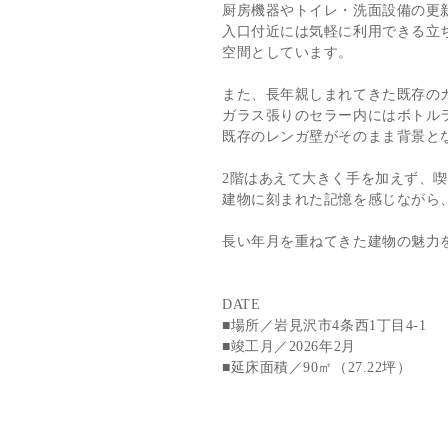
厨房機器やトイレ・洗面設備の更
入口付近には気軽に利用できる立
空間としています。
また、長年親しまれてきた既存のカ
ガラス張りのセラー内にはボトル
既存のレンガ壁がそのまま背景と
2階はあえて大きく手を加えず、
建物に刻まれた記憶を感じながら
長い年月を重ねてきた建物の魅力
DATE
■場所／岩見沢市4条西1丁目4-1
■竣工月／2026年2月
■延床面積／90㎡（27.22坪）